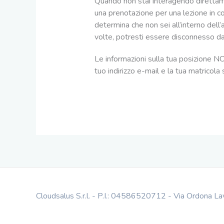
Quando non stai interagendo direttame
una prenotazione per una lezione in cors
determina che non sei all’interno dell’a
volte, potresti essere disconnesso d
Le informazioni sulla tua posizione NON
tuo indirizzo e-mail e la tua matricola
Cloudsalus S.r.l. - P.I.: 04586520712 - Via Ordona L