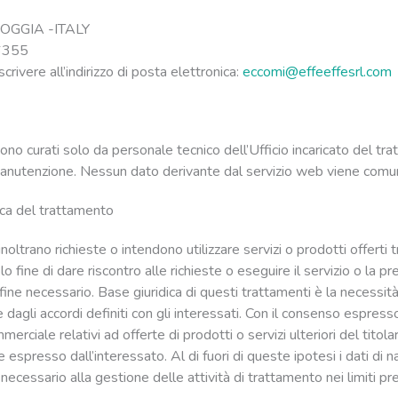
OGGIA -ITALY
6355
crivere all’indirizzo di posta elettronica:
eccomi@effeeffesrl.com
sono curati solo da personale tecnico dell’Ufficio incaricato del t
i manutenzione. Nessun dato derivante dal servizio web viene comun
ica del trattamento
 inoltrano richieste o intendono utilizzare servizi o prodotti offerti t
solo fine di dare riscontro alle richieste o eseguire il servizio o la 
al fine necessario. Base giuridica di questi trattamenti è la necessità
e dagli accordi definiti con gli interessati. Con il consenso espress
erciale relativi ad offerte di prodotti o servizi ulteriori del titol
espresso dall’interessato. Al di fuori di queste ipotesi i dati di 
cessario alla gestione delle attività di trattamento nei limiti pre