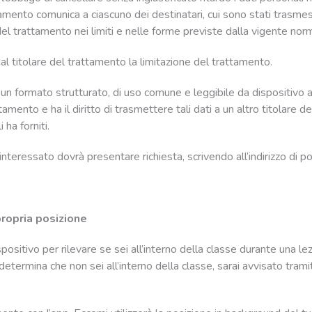
tamento comunica a ciascuno dei destinatari, cui sono stati trasmess
i del trattamento nei limiti e nelle forme previste dalla vigente nor
 dal titolare del trattamento la limitazione del trattamento.
 in un formato strutturato, di uso comune e leggibile da dispositivo 
attamento e ha il diritto di trasmettere tali dati a un altro titolar
 ha forniti.
 l’interessato dovrà presentare richiesta, scrivendo all’indirizzo di p
propria posizione
ispositivo per rilevare se sei all’interno della classe durante una 
etermina che non sei all’interno della classe, sarai avvisato tram