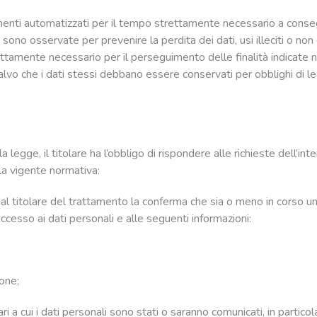
umenti automatizzati per il tempo strettamente necessario a consegu
 sono osservate per prevenire la perdita dei dati, usi illeciti o non 
ettamente necessario per il perseguimento delle finalità indicate 
salvo che i dati stessi debbano essere conservati per obblighi di le
la legge, il titolare ha l’obbligo di rispondere alle richieste dell’in
lla vigente normativa:
 dal titolare del trattamento la conferma che sia o meno in corso u
accesso ai dati personali e alle seguenti informazioni:
ione;
ari a cui i dati personali sono stati o saranno comunicati, in particol