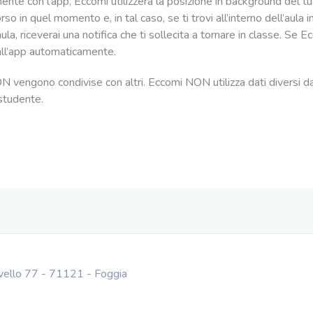
nte con l’app, Eccomi utilizzerà la posizione in background del tu
o in quel momento e, in tal caso, se ti trovi all’interno dell’aula i
ula, riceverai una notifica che ti sollecita a tornare in classe. Se Ec
all’app automaticamente.
 vengono condivise con altri. Eccomi NON utilizza dati diversi da qu
 studente.
avello 77 - 71121 - Foggia