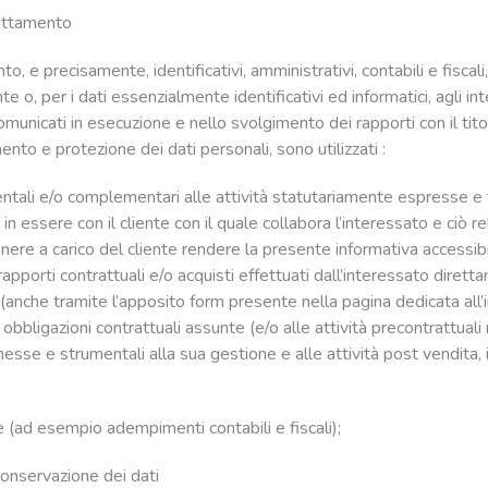
trattamento
to, e precisamente, identificativi, amministrativi, contabili e fisc
ente o, per i dati essenzialmente identificativi ed informatici, agli in
comunicati in esecuzione e nello svolgimento dei rapporti con il tit
ento e protezione dei dati personali, sono utilizzati :
entali e/o complementari alle attività statutariamente espresse e 
n essere con il cliente con il quale collabora l’interessato e ciò re
a onere a carico del cliente rendere la presente informativa accessibi
 rapporti contrattuali e/o acquisti effettuati dall’interessato diret
iti (anche tramite l’apposito form presente nella pagina dedicata all
 obbligazioni contrattuali assunte (e/o alle attività precontrattual
onnesse e strumentali alla sua gestione e alle attività post vendita,
 (ad esempio adempimenti contabili e fiscali);
onservazione dei dati